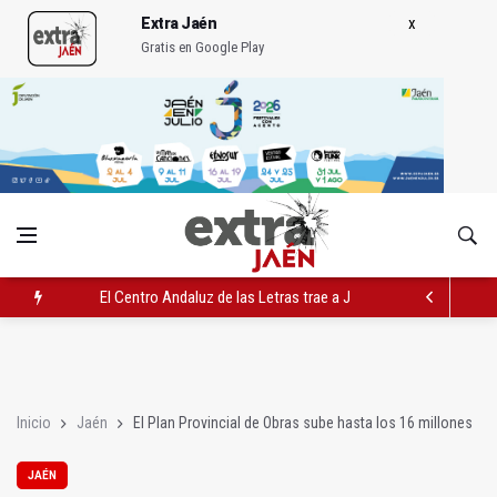
Extra Jaén
Gratis en Google Play
El Centro Andaluz de las Letras trae a Jaén al filósofo Omar L
Roban joyas de la Virgen de la Fuensanta Coronada de Alcaud
El PSOE acusa al PP de "apuntarse el tanto" de los datos de 
Inicio
Jaén
El Plan Provincial de Obras sube hasta los 16 millones
JAÉN