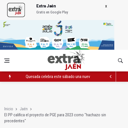
Extra Jaén
Gratis en Google Play
Quesada celebra este sábado una nueva jornada de Orgullo
La Junta amplia la alerta por listeria en Granada, Jaén y Sevilla
Rubén Gómez se suma al Avanza Jaén Paraíso Interior
Inicio
Jaén
El PP califica el proyecto de PGE para 2023 como "hachazo sin
precedentes"