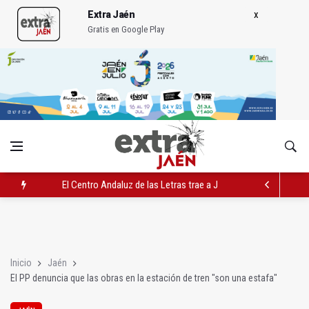
Extra Jaén
Gratis en Google Play
El Centro Andaluz de las Letras trae a Jaén al filósofo Omar L
Roban joyas de la Virgen de la Fuensanta Coronada de Alcaud
El PSOE acusa al PP de "apuntarse el tanto" de los datos de 
Inicio
Jaén
El PP denuncia que las obras en la estación de tren "son una estafa"