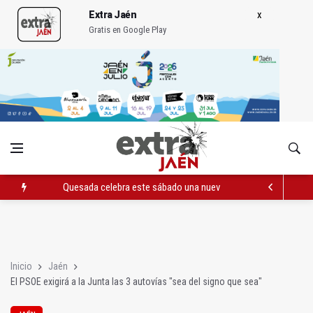
Extra Jaén
Gratis en Google Play
Quesada celebra este sábado una nueva jornada de Orgullo
La Junta amplia la alerta por listeria en Granada, Jaén y Sevilla
Rubén Gómez se suma al Avanza Jaén Paraíso Interior
Inicio
Jaén
El PSOE exigirá a la Junta las 3 autovías "sea del signo que sea"