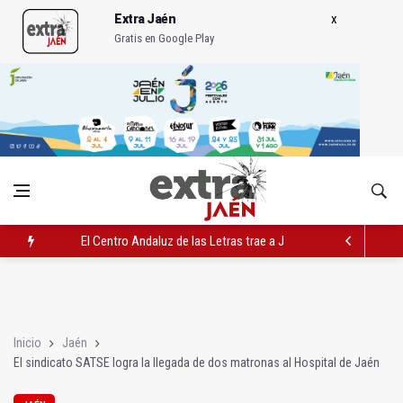
Extra Jaén
Gratis en Google Play
El Centro Andaluz de las Letras trae a Jaén al filósofo Omar L
Roban joyas de la Virgen de la Fuensanta Coronada de Alcaud
El PSOE acusa al PP de "apuntarse el tanto" de los datos de 
Inicio
Jaén
El sindicato SATSE logra la llegada de dos matronas al Hospital de Jaén