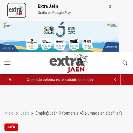
Extra Jaén
Gratis en Google Play
Quesada celebra este sábado una nueva jornada de Orgullo
La Junta amplia la alerta por listeria en Granada, Jaén y Sevilla
Rubén Gómez se suma al Avanza Jaén Paraíso Interior
Inicio
Jaén
Emple@Jaén III formará a 45 alumnos en albañilería
JAÉN