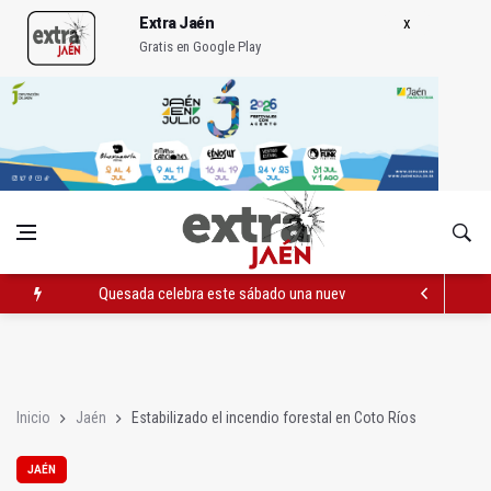
Extra Jaén
Gratis en Google Play
Quesada celebra este sábado una nueva jornada de Orgullo
La Junta amplia la alerta por listeria en Granada, Jaén y Sevilla
Rubén Gómez se suma al Avanza Jaén Paraíso Interior
Inicio
Jaén
Estabilizado el incendio forestal en Coto Ríos
JAÉN