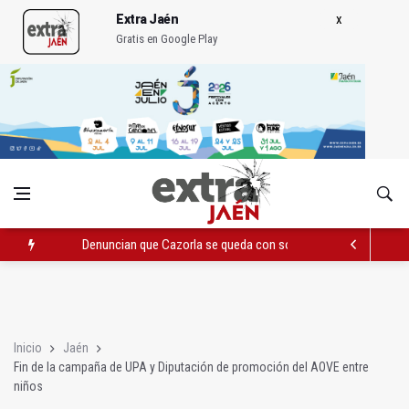
Extra Jaén
Gratis en Google Play
Denuncian que Cazorla se queda con solo dos bomberos por 
Pelea con arma blanca acaba con una menor herida en Torred
El PP acusa al PSOE de querer "dejar fuera" a la Junta en el Ce
Inicio
Jaén
Fin de la campaña de UPA y Diputación de promoción del AOVE entre
niños