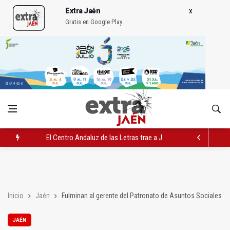
Extra Jaén
Gratis en Google Play
El Centro Andaluz de las Letras trae a Jaén al filósofo Omar L
Roban joyas de la Virgen de la Fuensanta Coronada de Alcaud
El PSOE acusa al PP de "apuntarse el tanto" de los datos de 
Inicio
Jaén
Fulminan al gerente del Patronato de Asuntos Sociales
JAÉN