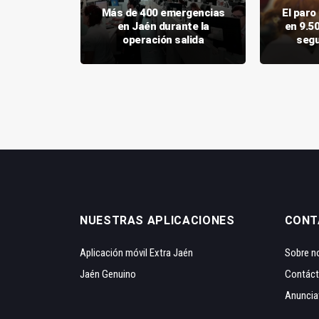
aca el
Más de 400 emergencias
El par
arial a la
en Jaén durante la
en 9.5
nnense
operación salida
segu
NUESTRAS APLICACIONES
CONT
Aplicación móvil Extra Jaén
Sobre n
Jaén Genuino
Contác
Anuncia