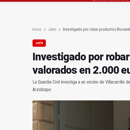
La Junta amplia la aler
Rubén Gómez se suma a
Inicio
Jaén
Investigado por robar productos fitosani
JAÉN
Investigado por robar
valorados en 2.000 e
La Guardia Civil investiga a un vecino de Villacarrillo 
Arzobispo