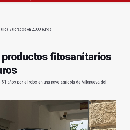
ta por listeria en Granada, Jaén y Sevilla
l Avanza Jaén Paraíso Interior
tarios valorados en 2.000 euros
 productos fitosanitarios
uros
de 51 años por el robo en una nave agrícola de Villanueva del