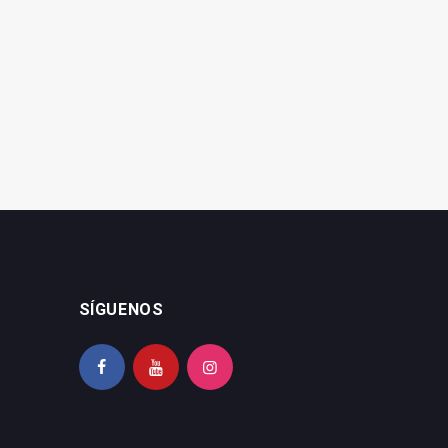
Fallece la destacada
Jaén es la provincia más
diseñadora gráfica
envejecida de Andalucía
jiennense Lina Lucena
SÍGUENOS