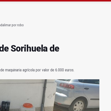
a se queda con solo dos bomberos por turno
capital, a la espera de que se restaure el terreno
adalimar por robo
de Sorihuela de
de maquinaria agrícola por valor de 6.000 euros.