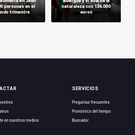
o aumenta en Jaén
albergue y el aula de la
00 personas en el
naturaleza con 136.000
ndo trimestre
euros
ACTAR
SERVICIOS
osotros
Preguntas frecuentes
tanos
Pronóstico del tiempo
te en nuestros medios
Buscador