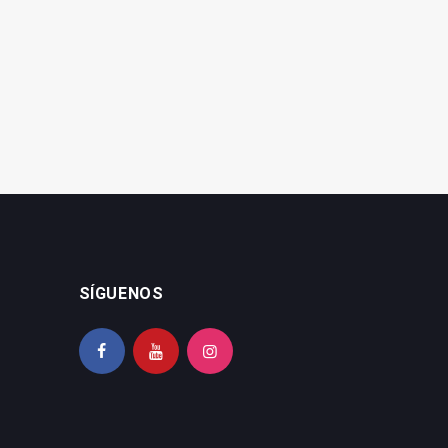
Fallece la destacada
Jaén es la provincia más
diseñadora gráfica
envejecida de Andalucía
jiennense Lina Lucena
SÍGUENOS