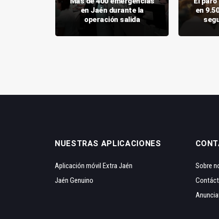
aca el
Más de 400 emergencias
El par
arial a la
en Jaén durante la
en 9.5
nnense
operación salida
segu
NUESTRAS APLICACIONES
CONT
Aplicación móvil Extra Jaén
Sobre n
Jaén Genuino
Contác
Anuncia