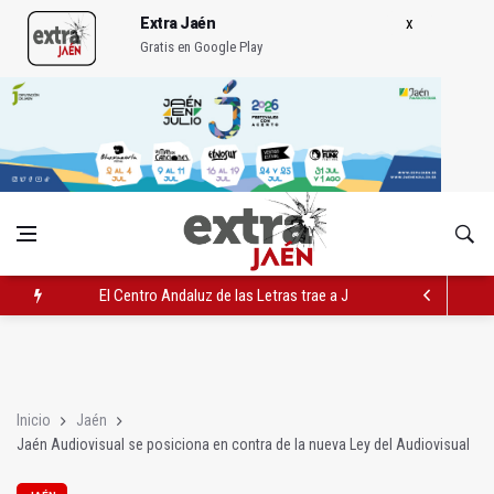
Extra Jaén
Gratis en Google Play
El Centro Andaluz de las Letras trae a Jaén al filósofo Omar L
Roban joyas de la Virgen de la Fuensanta Coronada de Alcaud
El PSOE acusa al PP de "apuntarse el tanto" de los datos de 
Inicio
Jaén
Jaén Audiovisual se posiciona en contra de la nueva Ley del Audiovisual