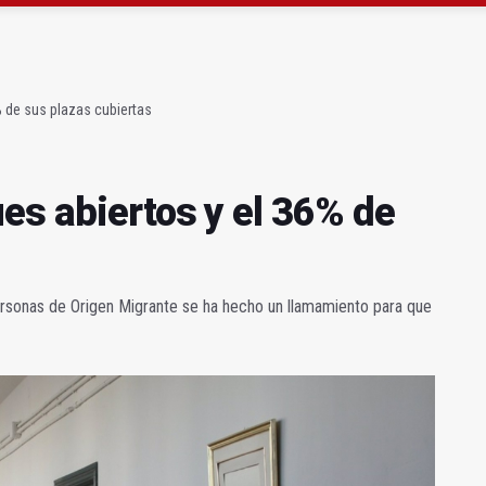
junto al helipuerto del hospital neurotrumatológico
atrocinador del Real Jaén en categoría bronce
% de sus plazas cubiertas
es abiertos y el 36% de
Personas de Origen Migrante se ha hecho un llamamiento para que