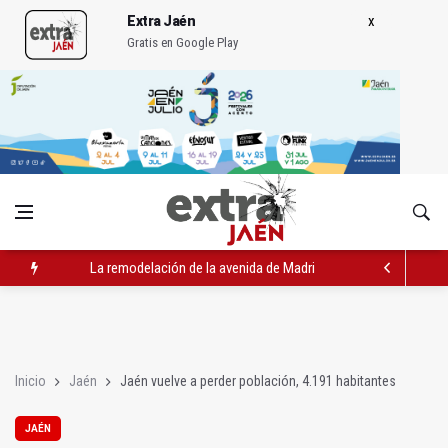
Extra Jaén
Gratis en Google Play
La remodelación de la avenida de Madrid contará con 3,2 mill
IU pide respuestas al Gobierno sobre la situación del ferrocarri
Vinila Von Bismark ofrece un espectáculo "rompedor" en el In
Inicio
Jaén
Jaén vuelve a perder población, 4.191 habitantes
JAÉN