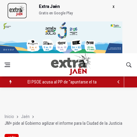
Extra Jaén
Gratis en Google Play
El PSOE acusa al PP de "apuntarse el tanto" de los datos de 
El Centro Andaluz de las Letras trae a Jaén al filósofo Omar L
Roban joyas de la Virgen de la Fuensanta Coronada de Alcaud
Inicio
Jaén
JM+ pide al Gobierno agilizar el informe para la Ciudad de la Justicia