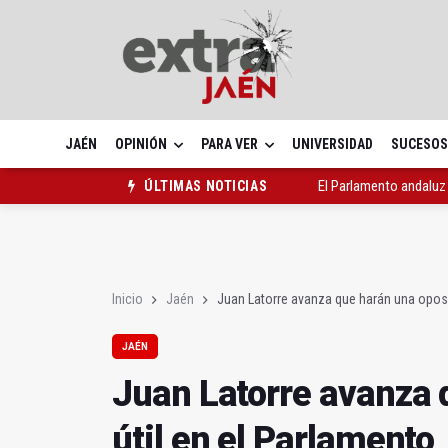
JAÉN
OPINIÓN
PARA VER
UNIVERSIDAD
SUCESOS
El Parlamento andaluz
ÚLTIMAS NOTICIAS
Juan Latorre avanza qu
Un congreso reúne a e
Inicio
Jaén
Juan Latorre avanza que harán una oposi
JAÉN
Juan Latorre avanza 
útil en el Parlamento