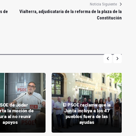
Noticia Siguiente
as de
Vialterra, adjudicataria de la reforma de la plaza de la
Constitución
PSOE de Jódar
El PSOE reclama que la
rta la moción de
Junta incluya a los 47
ra al no reunir
pueblos fuera de las
apoyos
ayudas