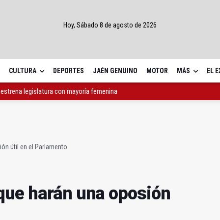
Hoy, Sábado 8 de agosto de 2026
CULTURA
DEPORTES
JAÉN GENUINO
MOTOR
MÁS
EL 
 estrena legislatura con mayoría femenina
e harán una oposión útil en el Parlamento
xpertos en Medicina Preventiva y AOVE
ón útil en el Parlamento
que harán una oposión