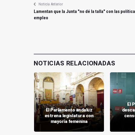
Noticia Anterior
Lamentan que la Junta "no dé la talla" con las polític
empleo
NOTICIAS RELACIONADAS
El 
 la Junta
El Parlamento andaluz
desca
 la A-6075
estrena legislatura con
censu
ueva
mayoría femenina