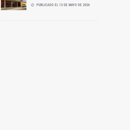
PUBLICADO EL 13 DE MAYO DE 2026
La Audiencia Nacional
El PSOE de Jódar acuerda
imputa al jiennense
una moción de censura al
Gaspar Zarrías
Gobierno municipal