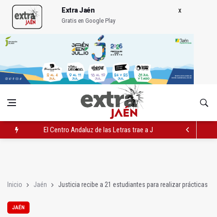
Extra Jaén
Gratis en Google Play
El Centro Andaluz de las Letras trae a Jaén al filósofo Omar L
Roban joyas de la Virgen de la Fuensanta Coronada de Alcaud
El PSOE acusa al PP de "apuntarse el tanto" de los datos de 
Inicio
Jaén
Justicia recibe a 21 estudiantes para realizar prácticas
JAÉN