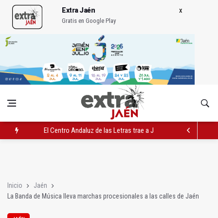
Extra Jaén
Gratis en Google Play
El Centro Andaluz de las Letras trae a Jaén al filósofo Omar L
Roban joyas de la Virgen de la Fuensanta Coronada de Alcaud
El PSOE acusa al PP de "apuntarse el tanto" de los datos de 
Inicio
Jaén
La Banda de Música lleva marchas procesionales a las calles de Jaén