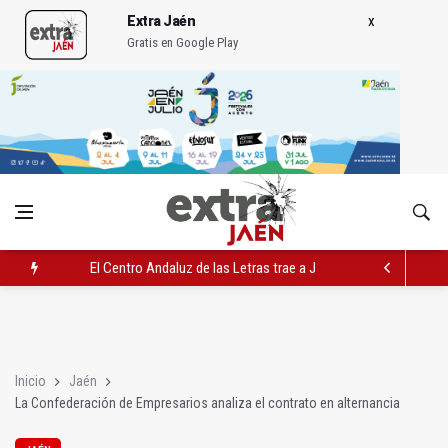
Extra Jaén
Gratis en Google Play
El Centro Andaluz de las Letras trae a Jaén al filósofo Omar L
Roban joyas de la Virgen de la Fuensanta Coronada de Alcaud
El PSOE acusa al PP de "apuntarse el tanto" de los datos de 
Inicio
Jaén
La Confederación de Empresarios analiza el contrato en alternancia