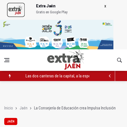
Extra Jaén
Gratis en Google Play
Las dos canteras de la capital, a la espera de que se restaure e
El PP acusa al PSOE de querer "dejar fuera" a la Junta en el Ce
Denuncian que Cazorla se queda con solo dos bomberos por 
Inicio
Jaén
La Consejería de Educación crea Impulsa Inclusión
JAÉN