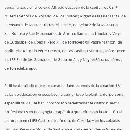
personalizada en el colegio Alfredo Cazabán de la capital, los CEIP
Nuestra Señora del Rosario, de Los Villares; Virgen de la Fuensanta, de
Fuensanta de Martos; Torre del Lucero, de Bélmez de la Moraleda,
San Bonoso y San Maximiano, de Arjona; Santísima Trinidad y Virgen
de Gudalupe, de Úbeda; Pero Xil, de Torreperogil; Padre Manjón, de
Sorihuela; Antonio Pérez Cerezo, de Las Casillas (Martos), así como en
los IES Río de los Granados, de Guarromán, y Miguel Sánchez López,
de Torredelcampo.
Sutil ha detallado que este curso en Jaén, además de la creación 16
aulas de educación especial, se ha aumentado la plantilla del personal
especialista. Así, se han incorporado recientemente cuatro nuevos
profesionales en Pedagogía Terapéutica que refuerzan la atención al
alumnado en el IES Castillo de la Yedra, de Cazorla; y en los colegios
Bachiller Pérez de Moya, de Santisteban del Puerto, García Morente,