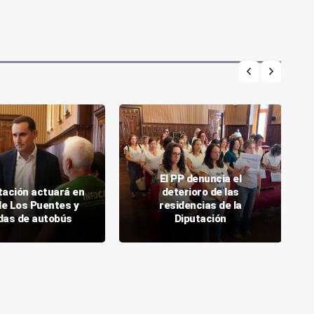
El PP denuncia el
tación actuará en
deterioro de las
 de Los Puentes y
residencias de la
das de autobús
Diputación