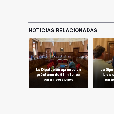
NOTICIAS RELACIONADAS
puertas
La Diputación aprueba un
La Dipu
glesia de
préstamo de 51 millones
la vía
ingo
para inversiones
para