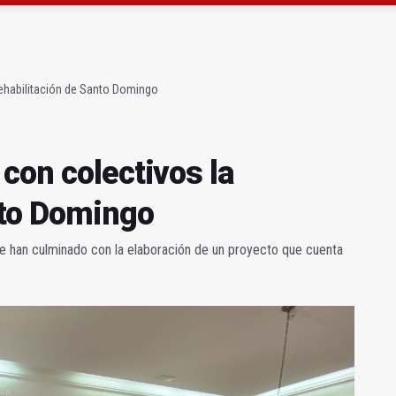
ará la seguridad el 12 de agosto por el eclipse
a se queda con solo dos bomberos por turno
rehabilitación de Santo Domingo
con colectivos la
nto Domingo
que han culminado con la elaboración de un proyecto que cuenta