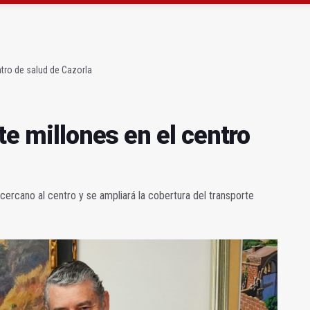
ará la seguridad el 12 de agosto por el eclipse
a se queda con solo dos bomberos por turno
entro de salud de Cazorla
te millones en el centro
 cercano al centro y se ampliará la cobertura del transporte