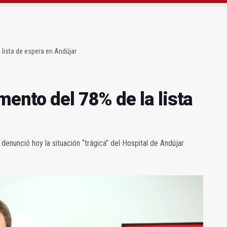
ará la seguridad el 12 de agosto por el eclipse
 de menores acude a la ludoteca de Geolit
 lista de espera en Andújar
ento del 78% de la lista
denunció hoy la situación “trágica” del Hospital de Andújar