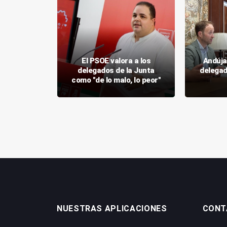
 la Junta
El PSOE valora a los
Andúja
listas de
delegados de la Junta
delegad
pendencia
como "de lo malo, lo peor"
NUESTRAS APLICACIONES
CONT