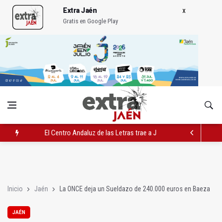
Extra Jaén
Gratis en Google Play
El Centro Andaluz de las Letras trae a Jaén al filósofo Omar L
Roban joyas de la Virgen de la Fuensanta Coronada de Alcaud
El PSOE acusa al PP de "apuntarse el tanto" de los datos de 
Inicio
Jaén
La ONCE deja un Sueldazo de 240.000 euros en Baeza
JAÉN