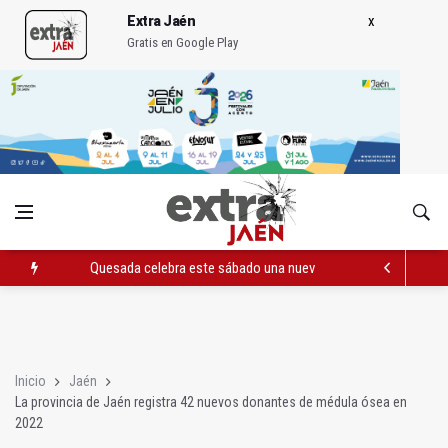
Extra Jaén
Gratis en Google Play
Quesada celebra este sábado una nueva jornada de Orgullo
La Junta amplia la alerta por listeria en Granada, Jaén y Sevilla
Rubén Gómez se suma al Avanza Jaén Paraíso Interior
Inicio
Jaén
La provincia de Jaén registra 42 nuevos donantes de médula ósea en
2022