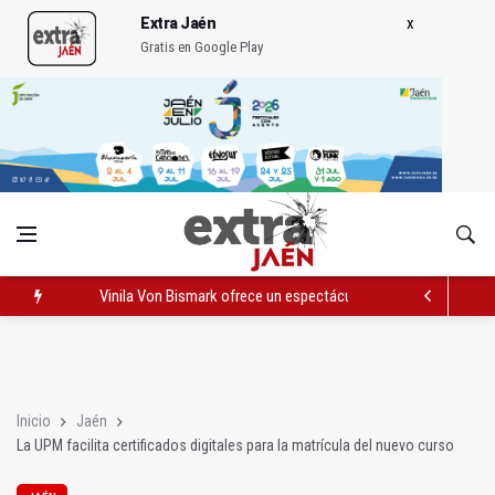
Extra Jaén
Gratis en Google Play
Vinila Von Bismark ofrece un espectáculo "rompedor" en el In
El lateral izquierdo sub 23 David Márquez, nuevo fichaje del Re
IU pide respuestas al Gobierno sobre la situación del ferrocarri
Inicio
Jaén
La UPM facilita certificados digitales para la matrícula del nuevo curso