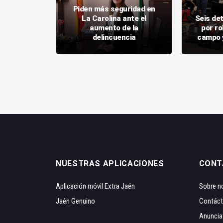
Piden más seguridad en
n el apoyo
La Carolina ante el
Seis de
s de
aumento de la
por r
ión
delincuencia
campo 
NUESTRAS APLICACIONES
CONT
Aplicación móvil Extra Jaén
Sobre n
Jaén Genuino
Contác
Anuncia