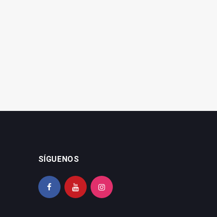
Abierto el plazo de la
Fernández señala el
Escuela de Hostelería
blanqueo a los
Hacienda La Laguna en
negacionistas de la
Baeza
violencia machista
SÍGUENOS