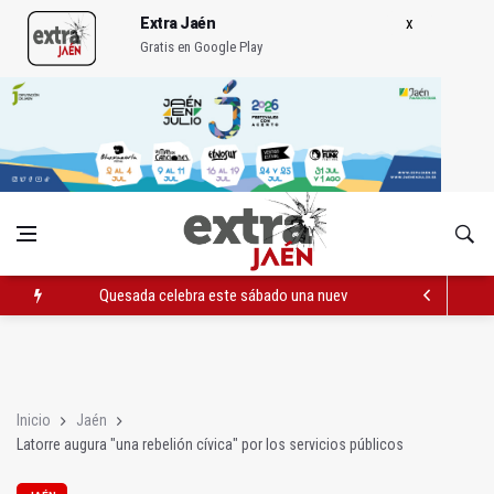
Extra Jaén
Gratis en Google Play
Quesada celebra este sábado una nueva jornada de Orgullo
La Junta amplia la alerta por listeria en Granada, Jaén y Sevilla
Rubén Gómez se suma al Avanza Jaén Paraíso Interior
Inicio
Jaén
Latorre augura "una rebelión cívica" por los servicios públicos