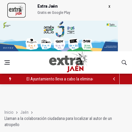
Extra Jaén
Gratis en Google Play
El Ayuntamiento lleva a cabo la eliminación de grafitis en el Bu
La Guardia Civil reforzará la seguridad el 12 de agosto por el e
Más de medio centenar de menores acude a la ludoteca de Geo
Inicio
Jaén
Llaman a la colaboración ciudadana para localizar al autor de un
atropello