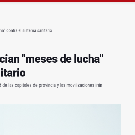
atrocinador del Real Jaén en categoría bronce
conductores del tranvía empiezan la próxima semana
a" contra el sistema sanitario
cian "meses de lucha"
itario
e las capitales de provincia y las movilizaciones irán