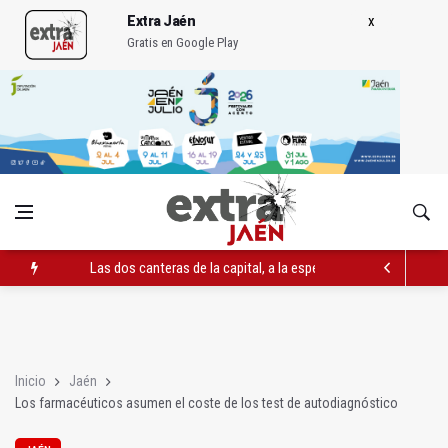
Extra Jaén
Gratis en Google Play
Las dos canteras de la capital, a la espera de que se restaure e
El PP acusa al PSOE de querer "dejar fuera" a la Junta en el Ce
Denuncian que Cazorla se queda con solo dos bomberos por 
Inicio
Jaén
Los farmacéuticos asumen el coste de los test de autodiagnóstico