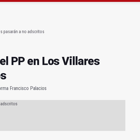
ta por listeria en Granada, Jaén y Sevilla
es pasarán a no adscritos
el PP en Los Villares
os
nforma Francisco Palacios