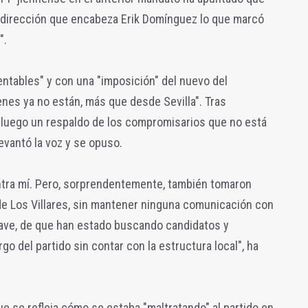
a dirección que encabeza Erik Domínguez lo que marcó
".
entables" y con una "imposición" del nuevo del
nes ya no están, más que desde Sevilla". Tras
luego un respaldo de los compromisarios que no está
evantó la voz y se opuso.
tra mí. Pero, sorprendentemente, también tomaron
de Los Villares, sin mantener ninguna comunicación con
grave, de que han estado buscando candidatos y
o del partido sin contar con la estructura local", ha
ue se refleja cómo se estaba "maltratando" al partido en