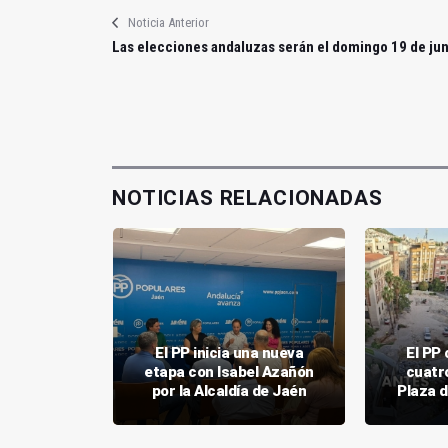
Noticia Anterior
Las elecciones andaluzas serán el domingo 19 de jun
NOTICIAS RELACIONADAS
reivindica
El PP inicia una nueva
El PP 
ón como
etapa con Isabel Azañón
cuatr
ra 2027
por la Alcaldía de Jaén
Plaza d