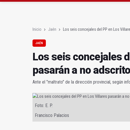
La Junta amplia la aler
Inicio
Jaén
Los seis concejales del PP en Los Villar
JAÉN
Los seis concejales d
pasarán a no adscrit
Ante el "maltrato" de la dirección provincial, según i
Foto: E. P.
Francisco Palacios