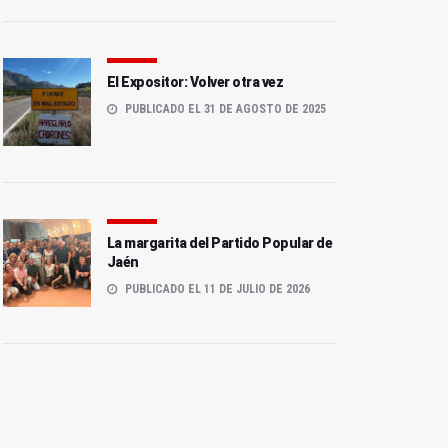
El Expositor: Volver otra vez
PUBLICADO EL 31 DE AGOSTO DE 2025
La margarita del Partido Popular de
Jaén
PUBLICADO EL 11 DE JULIO DE 2026
El PP propone homenajear
El PP exige a Millán actuar
a María del Carmen Peña
tras la cancelación del
en Peñamefécit
tren Madrid-Jaén