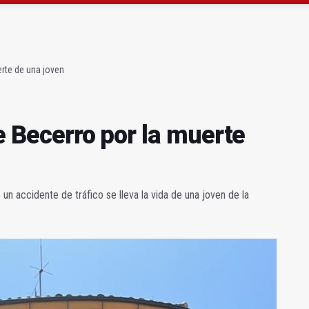
atrocinador del Real Jaén en categoría bronce
conductores del tranvía empiezan la próxima semana
erte de una joven
de Becerro por la muerte
n accidente de tráfico se lleva la vida de una joven de la