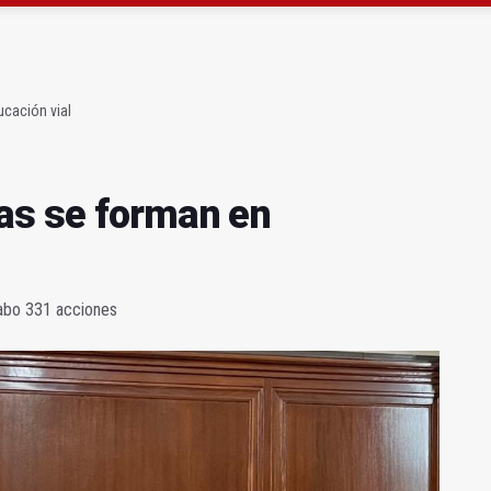
 23 David Márquez, nuevo fichaje del Real Jaén
obierno sobre la situación del ferrocarril
cación vial
as se forman en
cabo 331 acciones