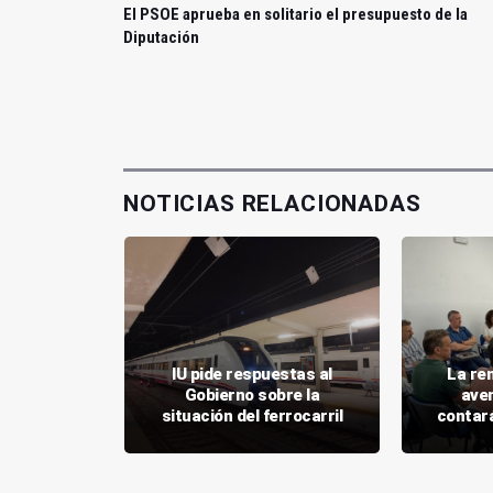
El PSOE aprueba en solitario el presupuesto de la
Diputación
NOTICIAS RELACIONADAS
 reforzará
IU pide respuestas al
La re
el 12 de
Gobierno sobre la
ave
 eclipse
situación del ferrocarril
contará