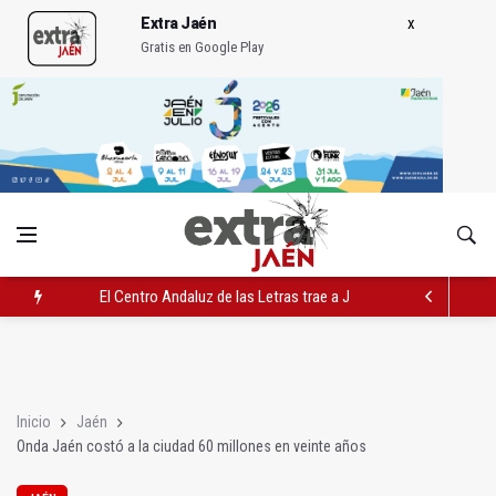
Extra Jaén
Gratis en Google Play
El Centro Andaluz de las Letras trae a Jaén al filósofo Omar L
Roban joyas de la Virgen de la Fuensanta Coronada de Alcaud
El PSOE acusa al PP de "apuntarse el tanto" de los datos de 
Inicio
Jaén
Onda Jaén costó a la ciudad 60 millones en veinte años