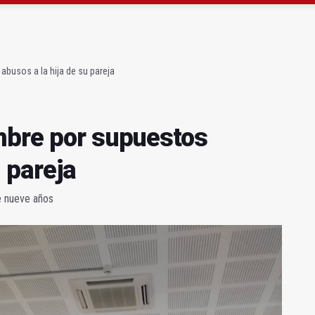
gen de la Fuensanta Coronada de Alcaudete
 "apuntarse el tanto" de los datos de empleo
abusos a la hija de su pareja
mbre por supuestos
u pareja
de nueve años