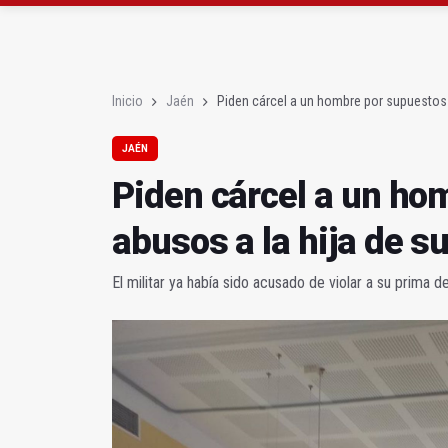
Roban joyas de la Vir
El PSOE acusa al PP de
Inicio
Jaén
Piden cárcel a un hombre por supuestos 
JAÉN
Piden cárcel a un ho
abusos a la hija de s
El militar ya había sido acusado de violar a su prima 