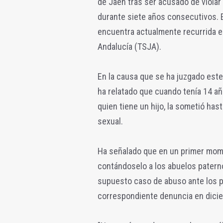
de Jaén tras ser acusado de viola
durante siete años consecutivos. 
encuentra actualmente recurrida en
Andalucía (TSJA).
En la causa que se ha juzgado este
ha relatado que cuando tenía 14 a
quien tiene un hijo, la sometió ha
sexual.
Ha señalado que en un primer mome
contándoselo a los abuelos patern
supuesto caso de abuso ante los pa
correspondiente denuncia en dici