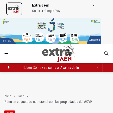
Extra Jaén
Gratis en Google Play
Rubén Gómez se suma al Avanza Jaén Paraíso Interior
Quesada celebra este sábado una nueva jornada de Orgullo
La Junta amplia la alerta por listeria en Granada, Jaén y Sevilla
Inicio
Jaén
Piden un etiquetado nutricional con las propiedades del AOVE