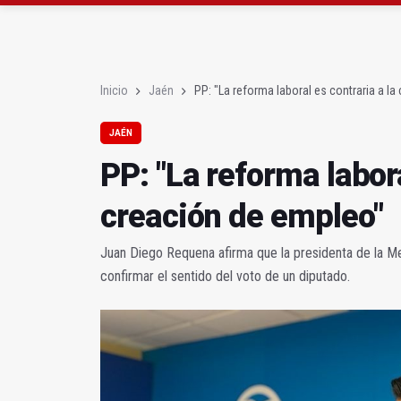
Albanchez de Mágina e
Ultiman la construcció
Inicio
Jaén
PP: "La reforma laboral es contraria a l
JAÉN
PP: "La reforma labora
creación de empleo"
Juan Diego Requena afirma que la presidenta de la M
confirmar el sentido del voto de un diputado.