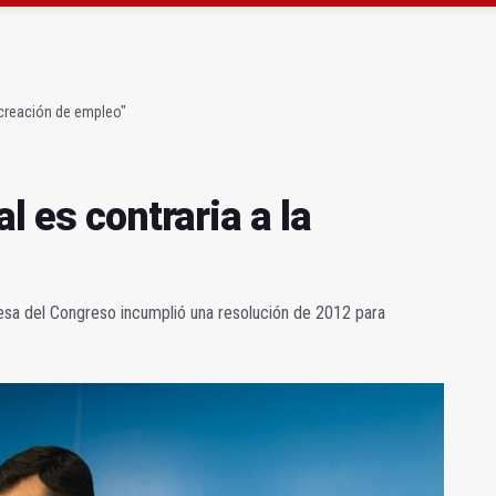
strena un mirador sobre el olivar de montaña
n del nuevo depósito de vehículos municipal
a creación de empleo"
l es contraria a la
esa del Congreso incumplió una resolución de 2012 para