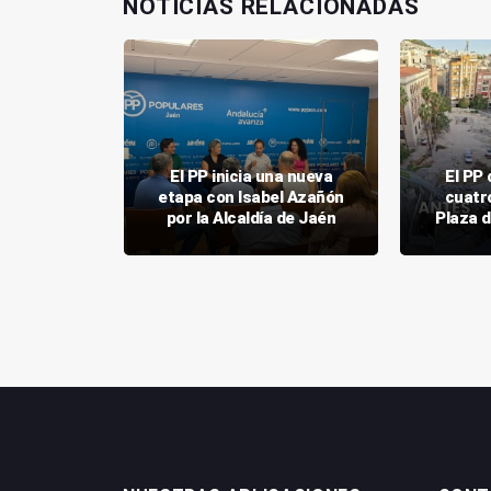
NOTICIAS RELACIONADAS
reivindica
El PP inicia una nueva
El PP 
ón como
etapa con Isabel Azañón
cuatr
ra 2027
por la Alcaldía de Jaén
Plaza d