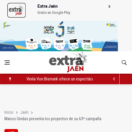
Extra Jaén
Gratis en Google Play
Vinila Von Bismark ofrece un espectáculo "rompedor" en el In
El lateral izquiero sub 23 David Márquez, nuevo fichaje del Rea
IU pide respuestas al Gobierno sobre la situación del ferrocarri
Inicio
Jaén
Manos Unidas presenta los proyectos de su 63ª campaña