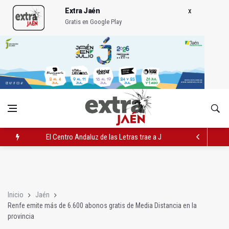
Extra Jaén
Gratis en Google Play
El Centro Andaluz de las Letras trae a Jaén al filósofo Omar L
Roban joyas de la Virgen de la Fuensanta Coronada de Alcaud
El PSOE acusa al PP de "apuntarse el tanto" de los datos de 
Inicio
Jaén
Renfe emite más de 6.600 abonos gratis de Media Distancia en la
provincia