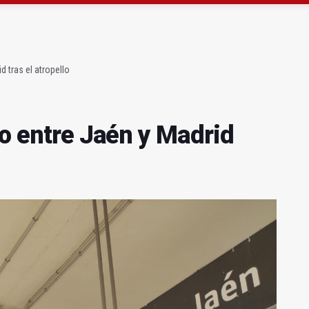
 querer "dejar fuera" a la Junta en el Cetedex
a se queda con solo dos bomberos por turno
d tras el atropello
co entre Jaén y Madrid