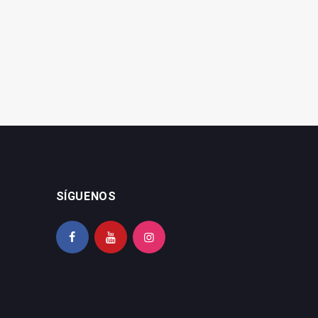
parado una hora y media
El 'chucuchú' del tren mal
en Calancha
conservado
SÍGUENOS