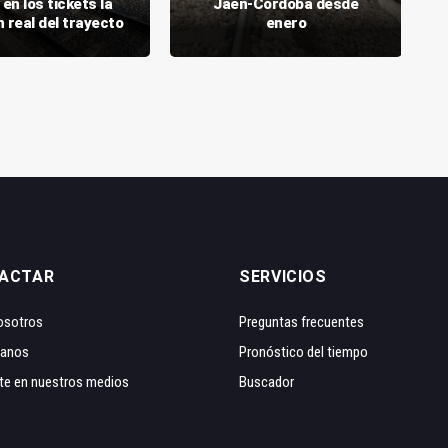
 en los tickets la
Jaén-Córdoba desde
 real del trayecto
enero
ACTAR
SERVICIOS
osotros
Preguntas frecuentes
tanos
Pronóstico del tiempo
te en nuestros medios
Buscador