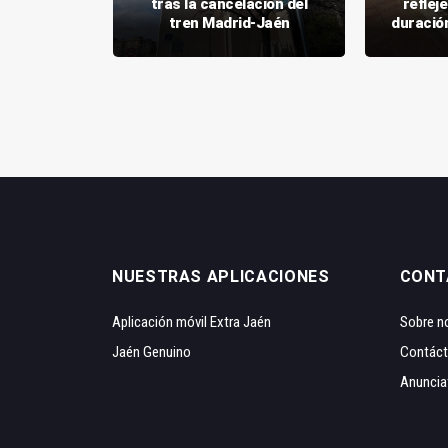
no fiarlo
tras la cancelación del
refleje
AVE
tren Madrid-Jaén
duración
NUESTRAS APLICACIONES
CONT
Aplicación móvil Extra Jaén
Sobre n
Jaén Genuino
Contác
Anuncia