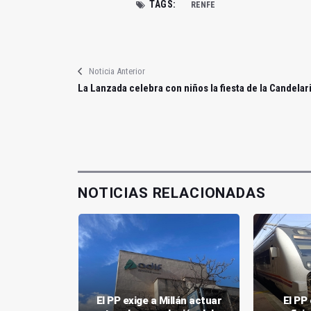
TAGS:
RENFE
Noticia Anterior
La Lanzada celebra con niños la fiesta de la Candelar
NOTICIAS RELACIONADAS
l PSOE
l tren
El PP exige a Millán actuar
El PP