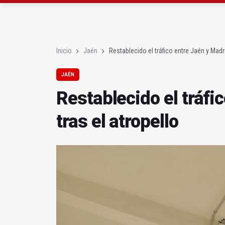
El PP acusa al PSOE de
Denuncian que Cazorl
Inicio
Jaén
Restablecido el tráfico entre Jaén y Madri
JAÉN
Restablecido el tráfi
tras el atropello