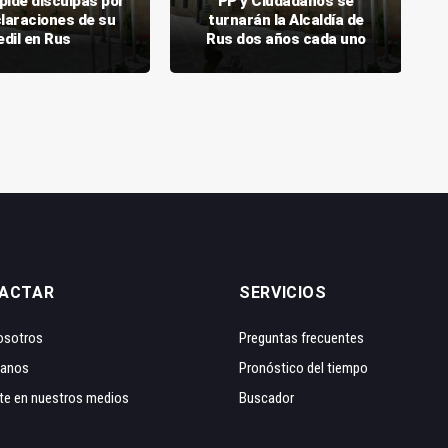
pide disculpas por
PP y Ciudadanos se
claraciones de su
turnarán la Alcaldía de
edil en Rus
Rus dos años cada uno
ACTAR
SERVICIOS
osotros
Preguntas frecuentes
tanos
Pronóstico del tiempo
te en nuestros medios
Buscador