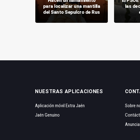
ndica el
Hacen un llamamiento
El PSOE 
ovilidad
para localizar una mantilla
las de
bito rural
del Santo Sepulcro de Rus
NUESTRAS APLICACIONES
CONT
Aplicación móvil Extra Jaén
Sobre n
Jaén Genuino
Contác
Anuncia