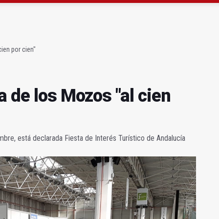
 "apuntarse el tanto" de los datos de empleo
as Letras trae a Jaén al filósofo Omar Linares
ien por cien"
a de los Mozos "al cien
mbre, está declarada Fiesta de Interés Turístico de Andalucía