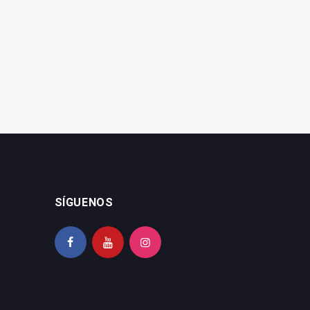
Cuatro candidaturas
Rus exige la construcción
concurrirán el 28 de mayo
de un nuevo consultorio
en Úbeda
médico
SÍGUENOS