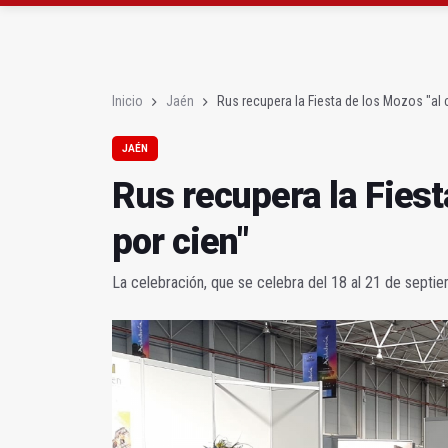
El PSOE acusa al PP de
El Centro Andaluz de l
Inicio
Jaén
Rus recupera la Fiesta de los Mozos "al c
JAÉN
Rus recupera la Fiest
por cien"
La celebración, que se celebra del 18 al 21 de septie