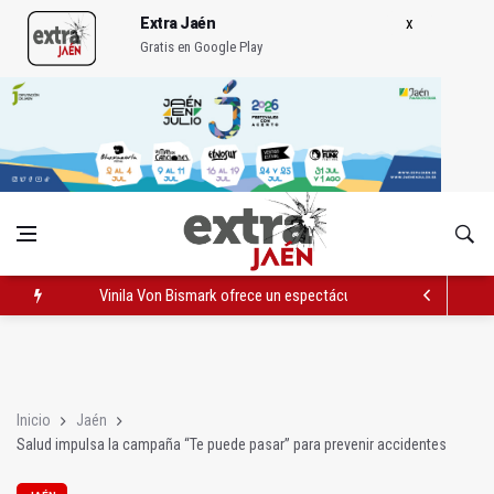
Extra Jaén
Gratis en Google Play
Vinila Von Bismark ofrece un espectáculo "rompedor" en el In
El lateral izquiero sub 23 David Márquez, nuevo fichaje del Rea
IU pide respuestas al Gobierno sobre la situación del ferrocarri
Inicio
Jaén
Salud impulsa la campaña “Te puede pasar” para prevenir accidentes