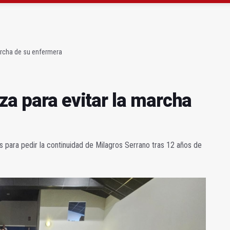
leotourJaén ofrece 170 experiencias
 llama a la calma tras el tiroteo entre clanes
archa de su enfermera
za para evitar la marcha
para pedir la continuidad de Milagros Serrano tras 12 años de