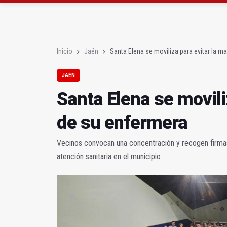
La nueva estrategia O
La alcaldesa de Huelma
Inicio
Jaén
Santa Elena se moviliza para evitar la m
JAÉN
Santa Elena se movili
de su enfermera
Vecinos convocan una concentración y recogen firmas 
atención sanitaria en el municipio