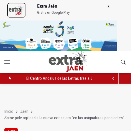
Extra Jaén
Gratis en Google Play
El Centro Andaluz de las Letras trae a Jaén al filósofo Omar L
Roban joyas de la Virgen de la Fuensanta Coronada de Alcaud
El PSOE acusa al PP de "apuntarse el tanto" de los datos de 
Inicio
Jaén
Satse pide agilidad a la nueva consejera "en las asignaturas pendientes"