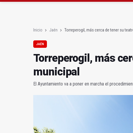
Roban joyas de la Vir
El PSOE acusa al PP de
Inicio
Jaén
Torreperogil, más cerca de tener su teat
JAÉN
Torreperogil, más cer
municipal
El Ayuntamiento va a poner en marcha el procedimiento