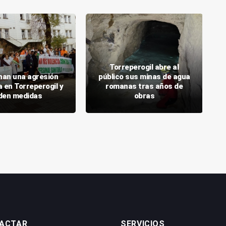
Torreperogil abre al
an una agresión
público sus minas de agua
a en Torreperogil y
romanas tras años de
den medidas
obras
ACTAR
SERVICIOS