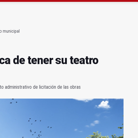
gen de la Fuensanta Coronada de Alcaudete
 "apuntarse el tanto" de los datos de empleo
ro municipal
ca de tener su teatro
 administrativo de licitación de las obras