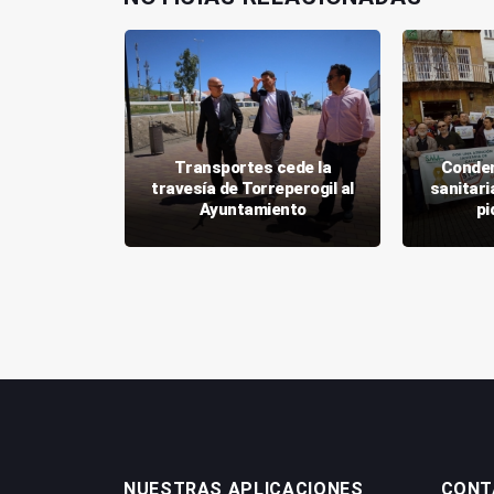
 recibe
 para la
Transportes cede la
Conden
depósitos
travesía de Torreperogil al
sanitari
a
Ayuntamiento
pi
NUESTRAS APLICACIONES
CONT