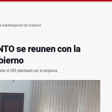
ta por listeria en Granada, Jaén y Sevilla
l Avanza Jaén Paraíso Interior
la Subdelegación de Gobierno
NTO se reunen con la
bierno
ante el ERE planteado por la empresa.