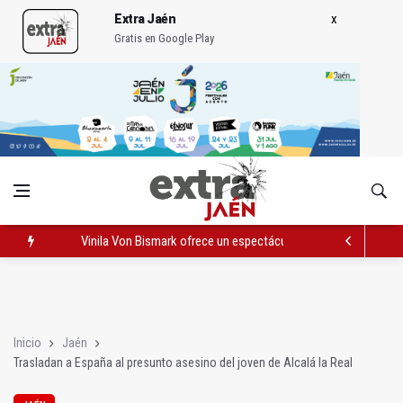
Extra Jaén
Gratis en Google Play
Vinila Von Bismark ofrece un espectáculo "rompedor" en el In
El lateral izquierdo sub 23 David Márquez, nuevo fichaje del Re
IU pide respuestas al Gobierno sobre la situación del ferrocarri
Inicio
Jaén
Trasladan a España al presunto asesino del joven de Alcalá la Real