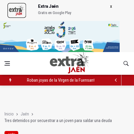
Extra Jaén
Gratis en Google Play
Roban joyas de la Virgen de la Fuensanta Coronada de Alcaud
El PSOE acusa al PP de "apuntarse el tanto" de los datos de 
El Centro Andaluz de las Letras trae a Jaén al filósofo Omar L
Inicio
Jaén
Tres detenidos por secuestrar a un joven para saldar una deuda