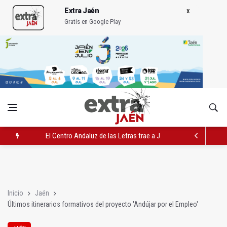
Extra Jaén
Gratis en Google Play
El Centro Andaluz de las Letras trae a Jaén al filósofo Omar L
Roban joyas de la Virgen de la Fuensanta Coronada de Alcaud
El PSOE acusa al PP de "apuntarse el tanto" de los datos de 
Inicio
Jaén
Últimos itinerarios formativos del proyecto 'Andújar por el Empleo'